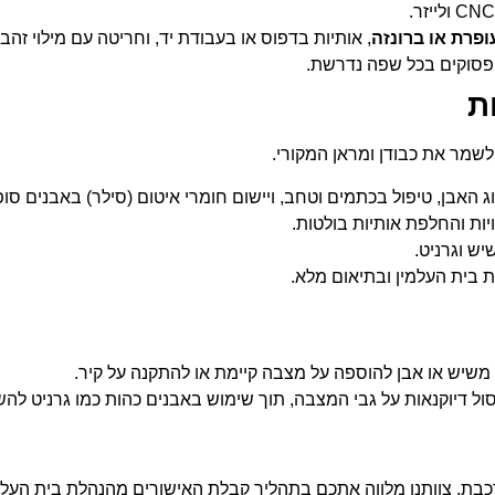
ופרת או ברונזה
, אותיות בדפוס או בעבודת יד, וחריטה עם מילוי זהב 
פסוקים בכל שפה נדרשת.
ת
 לשמר את כבודן ומראן המקורי.
 האבן, טיפול בכתמים וטחב, ויישום חומרי איטום (סילר) באבנים סופ
יות והחלפת אותיות בולטות.
ש וגרניט.
 בית העלמין ובתיאום מלא.
ון משיש או אבן להוספה על מצבה קיימת או להתקנה על קיר.
סול דיוקנאות על גבי המצבה, תוך שימוש באבנים כהות כמו גרניט להש
רכבת. צוותנו מלווה אתכם בתהליך קבלת האישורים מהנהלת בית העלמ