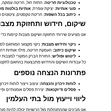
טכנולוגיות חריטה:
התזת חול, חריטה עמוקה, CNC ולייזר.
סוגי אותיות:
יציקת עופרת,
אותיות בולטות מע
כיתוב בכל השפות:
חריטת טקסטים, ציטוטים ו
שיקום, חידוש ותחזוקת מצבו
אנו מציעים שירותי תחזוקה ושיקום מצבות קיימות כדי
ניקוי וחידוש מצבות:
ניקוי מקצועי המותאם לסוג
שיקום כיתוב:
העמקת חריטה, מילוי אותיות דהו
ליטוש ופוליש:
החזרת הברק המקורי למצבות שי
כל עבודות השיקום והחידוש מתבצעות בהתאם לתקנות
פתרונות הנצחה נוספים
לוחות זיכרון והנצחה:
עיצוב וייצור לוחות זיכר
פסלים ודיוקנאות:
יצירת פסלים אומנותיים ופי
ליווי וייעוץ מול בתי העלמין
אנו מבינים שההתנהלות מול הרשויות יכולה להיות מו