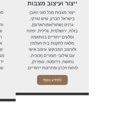
ייצור ועיצוב מצבות
ייצור מצבות מכל סוגי האבן
מכ
בישראל חברון, שיש טורקי,
גרניט (שחור/אפור/אדום),
וח
בזלת, ירושלמית, גלילית, יפתח
עו
וסלעים ייחודיים בהתאמה
ה
מלאה לתקנות בית העלמין
אפ
ולעיצוב המבוקש. עיצוב אישי
יצ
עם שילובי חומרים (זכוכית,
מבר
נחושת, נירוסטה, עופרת),
יד
לוחות זיכרון ופתרונות ייחודיים.
שו
למידע נוסף