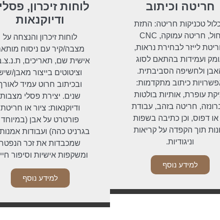
חריטה וכיתוב
לוחות זיכרון, פסלי
ודיוקנאות
לול טכניקות חריטה: התזת
חול, חריטה עמוקה, CNC
לוחות זיכרון והנצחה על
ריטת לייזר לבחירת נראות,
מצבה/קיר עם ניסוח מותא
מק ועמידות בהתאם לסוג
אישית שם, תאריכים, ת.נ.צ.ב
אבן ולחשיפה הסביבתית.
וציטוטים בייצור מאבן/שיש
שרויות כיתוב מתקדמות:
ובכיתוב חרוט עמיד לאורך
יקת עופרת, אותיות בולטות
שנים. יצירת פסלי מצבות
ונזה, חריטה בזהב, עבודת
ודיוקנאות: ציור או חריטת
 או דפוס, וכן כתיבה בשפות
פורטרט על אבן (במיוחד
נות תוך הקפדה על קריאות
בגרניט כהה) ועבודות אמנותי
וניגודיות.
שמכבדות את זכר הנפטר
ומשקפות אישיות וסיפור חיי
למידע נוסף
למידע נוסף