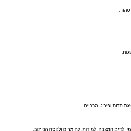
טהור.
גות.
גת חדות ופירוט מרביים.
ין לדגם המצבה, למידות, לחומרים ולנוסח הכיתוב,