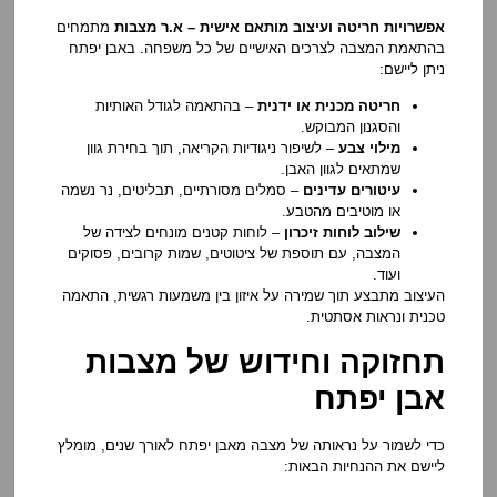
אפשרויות חריטה ועיצוב מותאם אישית –
א.ר מצבות
מתמחים
בהתאמת המצבה לצרכים האישיים של כל משפחה. באבן יפתח
ניתן ליישם:
חריטה מכנית או ידנית
– בהתאמה לגודל האותיות
והסגנון המבוקש.
מילוי צבע
– לשיפור ניגודיות הקריאה, תוך בחירת גוון
שמתאים לגוון האבן.
עיטורים עדינים
– סמלים מסורתיים, תבליטים, נר נשמה
או מוטיבים מהטבע.
שילוב לוחות זיכרון
– לוחות קטנים מונחים לצידה של
המצבה, עם תוספת של ציטוטים, שמות קרובים, פסוקים
ועוד.
העיצוב מתבצע תוך שמירה על איזון בין משמעות רגשית, התאמה
טכנית ונראות אסתטית.
תחזוקה וחידוש של מצבות
אבן יפתח
כדי לשמור על נראותה של מצבה מאבן יפתח לאורך שנים, מומלץ
ליישם את ההנחיות הבאות: