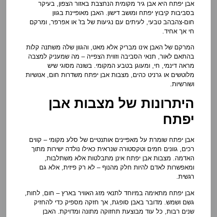
אבן יפתח היא אבן גיר מקומית הנחצבת באזור הצפון, בעיקר
בסביבות קיבוץ יפתח ומושב דישון. האבן מאופיינת בגוון
חום-צהבהב טבעי, לעיתים עם נגיעות של בז' או אפרפר, ומרקם
חי אך אחיד.
המרקם של האבן אינו מבריק אלא מאט, והגוון שלה משתנה קלות
בהתאם לאור, תנאי הסביבה וזווית הצפייה – מה שמעניק למצבה
מראה דינמי, חי, ומעוגן בטבע המקומי. בשונה מסוגי שיש
מלוטשים או גרניט כהים, מצבות אבן יפתח משדרות חום, אנושיות
ושורשיות.
היתרונות של מצבות אבן
יפתח
אבן יפתח שומרת על מאפיינים אותנטיים של סלע מקומי – קווים
רכים, גוונים חמים וטקסטורה שנראית כאילו נולדה ישירות מתוך
האדמה. מצבות אבן יפתח אינן מתבלטות אלא משתלבות,
ומאפשרות לאדם להיות חלק מהנוף – לא רק פיזית, אלא גם
רגשית.
אבן יפתח מתאימה במיוחד לתנאי מזג האוויר בארץ – חום, לחות,
גשם ושמש. מדובר באבן סופגת, אך חזקה מספיק כדי להחזיק
שנים רבות, כל עוד מבוצעת תחזוקה מתונה ומדויקת. האבן