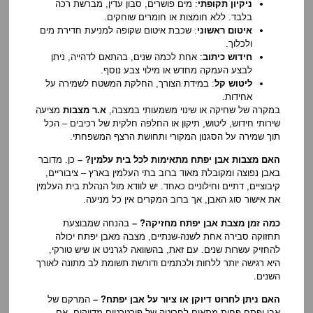
ניקיון תקופתי
: מים פושרים, סבון עדין, מברשת רכה
בלבד. ללא חומצות או חומרים שוחקים.
איטום ראשוני
: שכבת איטום שקופה למניעת חדירת מים
ולכלוך.
חידוש כיתוב
: אחת לכמה שנים, בהתאם לדהייה, ניתן
לבצע העמקה מחדש או מילוי צבע נוסף.
ליטוש קל
: במידת הצורך, החלקת המשטח לשמירה על
אחידות.
במקרה של שחיקה או שינוי משמעותי במצבה,
א.ר מצבות
מציעה
שירותי חידוש, ליטוש, תיקון או החלפה חלקית של רכיבים – הכל
תוך שמירה על הסגנון המקורי ותחושת הרצף המשפחתי.
האם מצבות אבן יפתח מתאימות לכל בית עלמין? –
כן. מדובר
באבן נפוצה ומקובלת מאוד ברוב בתי העלמין בארץ – ציבוריים,
קיבוציים, דתיים וחילוניים כאחד. יש לוודא מול הנהלת בית העלמין
את אישור סוג האבן, אך ברוב המקרים אין כל מניעה.
כמה זמן מצבת אבן יפתח מחזיקה? –
בהנחה שמבוצעת
תחזוקה סבירה אחת לשנה-שנתיים, מצבה מאבן יפתח יכולה
להחזיק עשרות שנים. עם זאת, בהשוואה לגרניט או שיש טורקי,
היא רגישה יותר ללחות ולכתמים ודורשת תשומת לב מתונה לאורך
השנים.
האם ניתן לחרוט דיוקן או ציור על אבן יפתח? –
המרקם של
אבן יפתח פחות מתאים לחריטה של פורטרטים מדויקים. אם