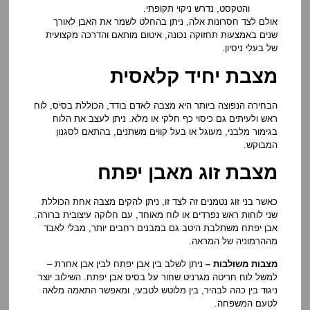
והטקסט, נדרש ניקוי תקופתי.
אולם לצד חסרונות אלה, ניתן בהחלט לשמר את האבן לאורך
שנים באמצעות תחזוקה נכונה, איטום מותאם והדרכה מקצועית
של בעלי ניסיון.
מצבת יחיד קלאסית
הבחירה הנפוצה ביותר היא מצבה לאדם בודד, הכוללת בסיס, לוח
ראש ולעיתים גם כיסוי כף חלקי או מלא. ניתן לעצב את הלוח
בגימור מלבני, מעוגל או בעל קווים משתנים, בהתאם לסגנון
המבוקש.
מצבת זוג מאבן יפתח
כאשר בני זוג נטמנים זה לצד זו, ניתן להקים מצבה אחת הכוללת
שני לוחות ראש נפרדים או לוח מאוחד, עם חלוקה עיצובית ברורה.
אבן יפתח משתלבת היטב גם במבנים רחבים יותר, מבלי לאבד
מההרמוניה של המראה.
מצבות משולבות –
ניתן לשלב בין אבן יפתח לבין אבן אחרת –
למשל לוח חריטה מגרניט שחור על בסיס אבן יפתח. השילוב יוצר
ניגוד בין כהה לבהיר, בין מלוטש לטבעי, ומאפשר התאמה מלאה
לטעם המשפחה.