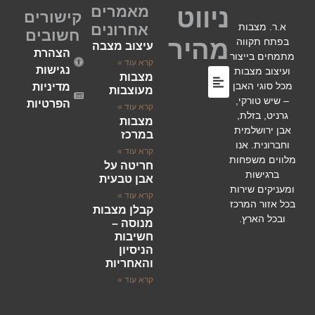
מאמרים
ניווט
קישורים
א.ר. מצבות
אחרונים
חשובים
מהיר
בפתח תקווה
עיצוב מצבה
הצהרת
מתמחים בייצור
קרא עוד »
נגישות
ועיצוב מצבות
מצבות
מכל סוגי האבן
מדיניות
מעוצבות
– שיש טורקי,
הפרטיות
קרא עוד »
גרניט, בזלת,
מצבות
השירותים שלנו
סוגי מצבות
לוחות הנצחה
אבן ירושלמית
במרכז
וחברונית. אנו
קרא עוד »
מלווים משפחות
חריטה על
ברגישות
אבן טבעית
ומעניקים שירות
קרא עוד »
בכל אזור המרכז
קבלן מצבות
ובכל הארץ.
מנוסה –
חשיבות
הניסיון
והאחריות
קרא עוד »