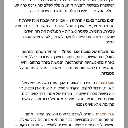
המשפחה מבקשת להנציח דיוקן, מומלץ לשלב לוח גרניט כהה קטן
כחלק מהעיצוב – עליו ניתן לחרוט תמונה באיכות גבוהה.
האם מדובר באבן יוקרתית? –
אבן יפתח עצמה אינה יוקרתית
מבחינת מחיר, אך הערך הסמלי שלה גבוה מאוד. מדובר בבחירה
טבעית, מקומית, פשוטה ואצילית – המגלמת את רוח האדם
שהלך, במיוחד אם הייתה לו זיקה לאדמה, לטבע או לפשטות
החיים.
מה העלות של מצבת אבן יפתח? –
המחיר משתנה בהתאם
לגודל, סוג העיצוב, כיתוב, תוספות ואורך העבודה. ככלל, מדובר
באחת מהאפשרויות המשתלמות והנגישות ביותר בתחום, והיא
מתאימה גם למשפחות עם תקציב מוגבל – מבלי להתפשר על
מכובדות.
סוגי מצבות
הבחירה ב־
מצבות אבן יפתח
משקפת גישה של
פשטות, חיבור למקום, הוקרה והמשכיות. זו אינה אבן נוצצת, אך
היא נושאת נוכחות שקטה – נוכחות של אמת. דרך קווים רכים,
גוונים חמים ומראה טבעי, מועבר מסר של כבוד וקרבה שאינו
מתיימר, אלא פשוט נמצא.
א.ר. מצבות
עומדים לצדכם ברגעים הרגישים האלה, מתוך
תחושת אחריות, מקצועיות וכבוד אמיתי. אנו זמינים לכל שאלה,
מציעים ליווי מותאם אישית ומתחייבים לתוצאה שתעמוד במקום –