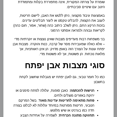
שומרת על צורתה המקורית, אינה מתפוררת בקלות ומתמודדת
היטב עם שינויים סביבתיים.
באמצעות עיבוד מקצועי, ניתן ללטש את האבן, ליישם חריטות,
לעצב את הקצוות, להבליט טקסט או ליצור תבליטים עדינים.
בזכות הרקע החם, ניתן לשלב כיתוב כהה (שחור, אפור, חום כהה)
לקריאות גבוהה ולמראה אסתטי הרמוני.
בני משפחות רבות מעדיפים מצבות שאינן נוצצות או יוקרתיות מדי
– אלא כאלה שמעבירות מסר של קרבה, כנות והוקרה. מצבות אבן
יפתח עונות על הצורך הזה באופן מדויק: הן אינן ראוותניות, אך
מלאות נוכחות. הן פשוטות, אך לא פשוטות מדי.
סוגי מצבות אבן יפתח
כמו כל חומר טבעי, גם לאבן יפתח יש מגבלות שחשוב לקחת
בחשבון:
רגישות להכתמה
: כאבן סופגת, עלולה לפתח סימנים או
ירוקת באזורים מוצלים ולחים.
פחות מתאימה לחריטות עדינות מאוד
: בשל המרקם
הטבעי, חריטות מפורטות במיוחד עלולות לא לבלוט בצורה
חדה כמו בגרניט או שיש מלוטש.
תחזוקה מתונה הכרחית
: לשמירה על אחידות הצבע