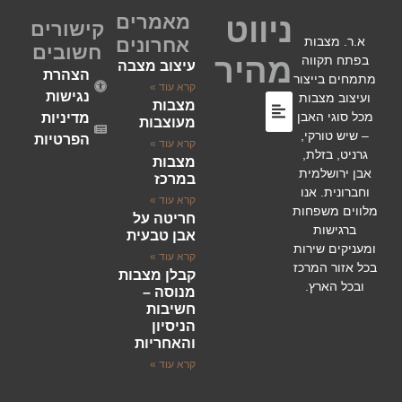
מאמרים
ניווט
קישורים
א.ר. מצבות
אחרונים
חשובים
מהיר
בפתח תקווה
עיצוב מצבה
הצהרת
מתמחים בייצור
קרא עוד »
נגישות
ועיצוב מצבות
מצבות
מכל סוגי האבן
מדיניות
מעוצבות
– שיש טורקי,
הפרטיות
קרא עוד »
גרניט, בזלת,
מצבות
השירותים שלנו
סוגי מצבות
לוחות הנצחה
אבן ירושלמית
במרכז
וחברונית. אנו
קרא עוד »
מלווים משפחות
חריטה על
ברגישות
אבן טבעית
ומעניקים שירות
קרא עוד »
בכל אזור המרכז
קבלן מצבות
ובכל הארץ.
מנוסה –
חשיבות
הניסיון
והאחריות
קרא עוד »