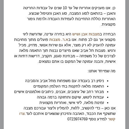
כן. אנו מעניקים אחריות של עד 10 שנים על עבודות החריטה
והאבן – בהתאם לסוג המצבה, סוג האבן והטיפול שבוצע.
האחריות כוללת התחייבות לעמידות העבודה ולרמת גימור
מקצועית.
הבחירה ב
מצבות אבן ושיש
היא בחירה עדינה, שדורשת ליווי
מקצועי אך גם לב פתוח. אנו ב
א.ר. מצבות
פועלים מתוך מחויבות
עמוקה להעניק לא רק מוצר, אלא גם שירות אנושי, מדויק, מכיל
ורגיש. מצבות תל אביב שאנו מייצרים נבנות תוך התאמה מלאה
לצרכים של כל משפחה – מבחינת סגנון, תקציב, דרישות דתיות או
אישיות, והבנה עמוקה של המקום בו אתם נמצאים.
מה שמייחד אותנו:
ניסיון רב בעבודה עם משפחות מתל אביב והסביבה
התאמה מלאה לתקנות בתי העלמין המקומיים
מבחר רחב של עיצובים, אבנים, כיתובים ואלמנטים אישיים
עבודות ליטוש, שיקום ותחזוקה ברמה גבוהה
זמינות מלאה, ליווי אישי, ואחריות מקצועית
אנו כאן – כדי להקשיב, ללוות, להמליץ וליצור עבורכם מצבה
שתשקף את הכבוד, האהבה והזיכרון שנשארים איתכם לעד.
צרו
קשר
למידע נוסף 0723974769