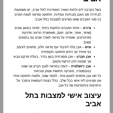
בשל הקרבה לים ולחות האוויר האופיינית לתל אביב, יש משמעות
לבחירת סוג האבן מבחינת עמידות, תחזוקה ומראה לטווח הארוך.
בין סוגי האבנים שאנו מציעים למצבות בתל אביב:
גרניט
– אחת האבנים החזקות ביותר, זמינה במגוון גוונים
(שחור, אפור, אדום, חום), מאפשרת חריטה מדויקת
ופורטרטים, שומרת על מראה לאורך שנים גם בתנאים
קשים.
שיש
– אבן קלה לעיבוד עם מראה חלק, מתאים לעיצוב
נקי ואחיד אך דורש תחזוקה תקופתית.
אבן חברון
– אבן מסורתית בגוון בהיר, בעלת מרקם טבעי
אך סופגת ולכן דורשת איטום.
אבן ירושלמית
– דומה במראה לאבן חברון אך שונה
בטקסטורה, מעניקה תחושת עומק ונוכחות.
כל סוג אבן מתאים לסגנון אחר, למסר שונה, ולטווח תחזוקה אחר.
אנו מציעים ליווי אישי בכל שלב, כולל הצגת דוגמאות והסבר על
היתרונות והחסרונות של כל אבן.
עיצוב אישי למצבות בתל
אביב