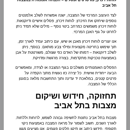
תל אביב
לצד העיצוב המרכזי של המצבה, ישנה אפשרות לשלב אלמנטים
נוספים שיחזקו את הזיכרון: לוחות זיכרון, פסלים אישיים ודיוקנאות.
לוחות זיכרון משמשים כמרחב ביטוי נוסף – מילים שלא תמיד ניתן
לחרוט על גוף האבן המרכזי.
אנו יוצרים לוחות זיכרון מאבן או שיש, עם כיתוב עמיד לאורך זמן,
תוך שימוש בחריטה מקצועית ומילוי צבע מותאם. בנוסף, ניתן
לשלב דיוקנאות – דמותו של האדם כפי שצולם, משורטטת על אבן
באמצעות טכניקות מתקדמות, בצורה מרגשת ומדויקת.
הפסלים האומנותיים משולבים בגוף המצבה או לצידה, ומאפשרים
הבעה ייחודית ואישית. כל יצירה כזו נעשית מתוך הקפדה על
פרטים קטנים, במלאכת יד עדינה ותוך התחשבות מלאה בסגנון
הכללי של המצבה.
תחזוקה, חידוש ושיקום
מצבות בתל אביב
מצבות בתל אביב נתונות לחשיפה גבוהה לשמש, לרוחות וללחות.
לאורך השנים, חשוב לשמור על מראה המצבה באמצעות ניקוי
תקופתי, חידוש כיתוב או תיקון חלקים פגומים. אנו מציעים מגוון