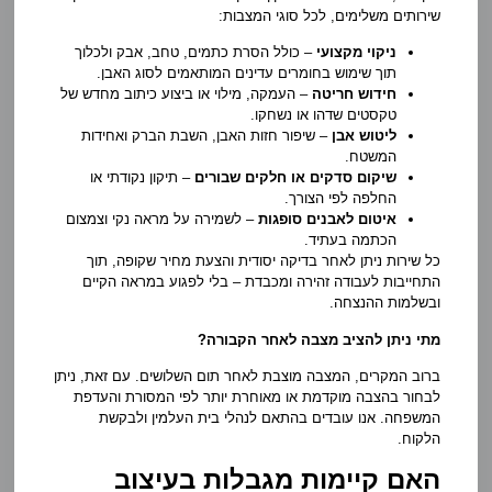
שירותים משלימים, לכל סוגי המצבות:
ניקוי מקצועי
– כולל הסרת כתמים, טחב, אבק ולכלוך
תוך שימוש בחומרים עדינים המותאמים לסוג האבן.
חידוש חריטה
– העמקה, מילוי או ביצוע כיתוב מחדש של
טקסטים שדהו או נשחקו.
ליטוש אבן
– שיפור חזות האבן, השבת הברק ואחידות
המשטח.
שיקום סדקים או חלקים שבורים
– תיקון נקודתי או
החלפה לפי הצורך.
איטום לאבנים סופגות
– לשמירה על מראה נקי וצמצום
הכתמה בעתיד.
כל שירות ניתן לאחר בדיקה יסודית והצעת מחיר שקופה, תוך
התחייבות לעבודה זהירה ומכבדת – בלי לפגוע במראה הקיים
ובשלמות ההנצחה.
מתי ניתן להציב מצבה לאחר הקבורה?
ברוב המקרים, המצבה מוצבת לאחר תום השלושים. עם זאת, ניתן
לבחור בהצבה מוקדמת או מאוחרת יותר לפי המסורת והעדפת
המשפחה. אנו עובדים בהתאם לנהלי בית העלמין ולבקשת
הלקוח.
האם קיימות מגבלות בעיצוב