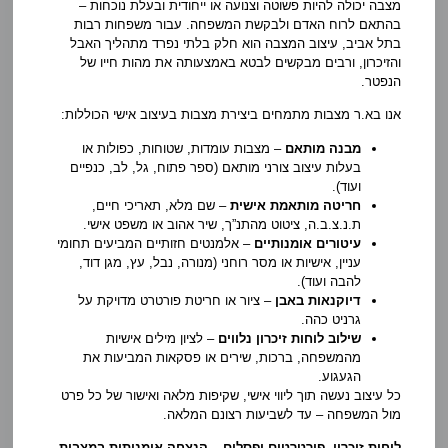
מצבה יכולה להיות פשוטה וצנועה או ייחודית ובעלת נוכחות –
בהתאם לרוח האדם ולבקשת המשפחה. עבור משפחות רבות
בתל אביב, עיצוב המצבה הוא חלק בלתי נפרד מתהליך האבל
והזיכרון, ורבים מבקשים לבטא באמצעותה את מהות חייו של
הנפטר.
אנו בא.ר מצבות מתמחים ביצירת מצבות בעיצוב אישי הכוללות:
מבנה מותאם
– מצבות עומדות, שטוחות, כפולות או
בעלות עיצוב צורני מותאם (ספר פתוח, גל, לב, כנפיים
ועוד).
חריטה מותאמת אישית
– שם מלא, תאריכי חיים,
ת.נ.צ.ב.ה, ציטוט מהתנ”ך, שיר אהוב או משפט אישי.
עיטורים אומנותיים
– אלמנטים חזותיים המביעים תחומי
עניין, אישיות או מסר רוחני (מנורה, נבל, עץ, מגן דוד,
להבה ועוד).
דיוקנאות באבן
– ציור או חריטת פורטרט מדויקת על
גרניט כהה.
שילוב לוחות זיכרון נלווים
– לציון מילים אישיות
מהמשפחה, ברכות, שירים או פסקאות המביעות את
הגעגוע.
כל עיצוב נעשה תוך ליווי אישי, שקיפות מלאה ואישור של כל פרט
מול המשפחה – עד לשביעות רצונם המלאה.
לוחות זיכרון, פורטרטים ופסלים – הנצחה אומנותית במצבות