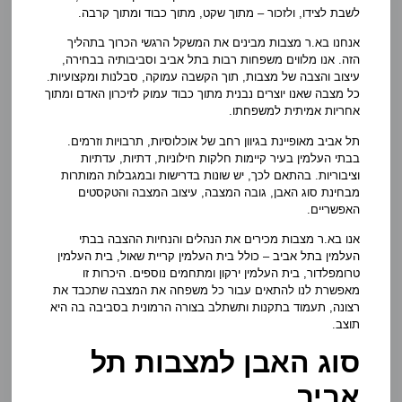
לשבת לצידו, ולזכור – מתוך שקט, מתוך כבוד ומתוך קרבה.
אנחנו בא.ר מצבות מבינים את המשקל הרגשי הכרוך בתהליך
הזה. אנו מלווים משפחות רבות בתל אביב וסביבותיה בבחירה,
עיצוב והצבה של מצבות, תוך הקשבה עמוקה, סבלנות ומקצועיות.
כל מצבה שאנו יוצרים נבנית מתוך כבוד עמוק לזיכרון האדם ומתוך
אחריות אמיתית למשפחתו.
תל אביב מאופיינת בגיוון רחב של אוכלוסיות, תרבויות וזרמים.
בבתי העלמין בעיר קיימות חלקות חילוניות, דתיות, עדתיות
וציבוריות. בהתאם לכך, יש שונות בדרישות ובמגבלות המותרות
מבחינת סוג האבן, גובה המצבה, עיצוב המצבה והטקסטים
האפשריים.
אנו בא.ר מצבות מכירים את הנהלים והנחיות ההצבה בבתי
העלמין בתל אביב – כולל בית העלמין קריית שאול, בית העלמין
טרומפלדור, בית העלמין ירקון ומתחמים נוספים. היכרות זו
מאפשרת לנו להתאים עבור כל משפחה את המצבה שתכבד את
רצונה, תעמוד בתקנות ותשתלב בצורה הרמונית בסביבה בה היא
תוצב.
סוג האבן למצבות תל
אביב