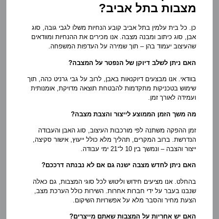
מצבות בתל אביב?
כן. כל בית עלמין בתל אביב קובע הנחיות משלו לגבי גובה, סוג
אבן, סוג כיתוב ומבנה מצבה. אנו מכירים את ההנחיות ומוודאים
שהעיצוב יעמוד בהן – תוך שמירה על העדפות המשפחה.
האם ניתן לשלב דיוקן של הנפטר על המצבה?
בוודאי. אנו מבצעים דיוקנאות באבן, לרוב על גבי גרניט כהה, תוך
שימוש בטכניקות מתקדמות להבטחת תוצאה מדויקת, אומנותית
ועמידה לאורך זמן.
מה משך הזמן הממוצע לייצור והצבת מצבה?
זמן ההפקה משתנה לפי מורכבות העיצוב, סוג האבן והעבודה
הנדרשת. ברוב המקרים, תהליך מלא כולל ייעוץ, אישור סקיצה,
ייצור והצבה – ונמשך בין 10 ל־21 ימי עבודה.
האם ניתן לחדש מצבה ישנה גם אם לא נבנתה דרככם?
בהחלט. אנו מציעים חידוש וליטוש לכל סוגי המצבות, גם כאלה
שנבנו בעבר על ידי חברות אחרות. השירות כולל הערכת מצב,
הצעת מחיר והסבר מלא על אפשרויות השיקום.
האם יש אחריות על המצבות שאתם מייצרים?