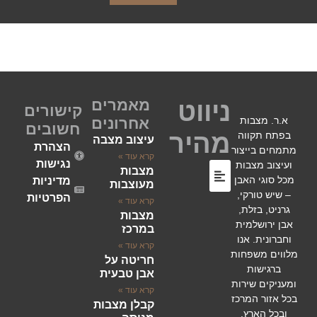
מאמרים
ניווט
קישורים
א.ר. מצבות
אחרונים
חשובים
מהיר
בפתח תקווה
עיצוב מצבה
הצהרת
מתמחים בייצור
קרא עוד »
נגישות
ועיצוב מצבות
מצבות
מכל סוגי האבן
מדיניות
מעוצבות
– שיש טורקי,
הפרטיות
קרא עוד »
גרניט, בזלת,
מצבות
השירותים שלנו
סוגי מצבות
לוחות הנצחה
אבן ירושלמית
במרכז
וחברונית. אנו
קרא עוד »
מלווים משפחות
חריטה על
ברגישות
אבן טבעית
ומעניקים שירות
קרא עוד »
בכל אזור המרכז
קבלן מצבות
ובכל הארץ.