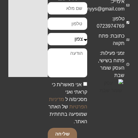
אימייל:
Shiranyys@gmail.com
טלפון:
0723974769
כתובת: פתח
תקווה
זמני פעילות:
פתוח בשישי,
העסק שומר
שבת
אני מאשר/ת כי
קראתי ואני
מסכים/ה ל
מדיניות
הפרטיות
של האתר
שמופיעה בתחתית
האתר.
שליחה