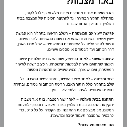
בא.ר מצבות?
ב
א.ר מצבות
אנחנו מספקים שירות מלא ומקיף לכל לקוח,
מתחילת תהליך הבחירה ועד להתקנה הסופית של המצבה בבית
העלמין. הנה איך אנחנו עובדים:
פגישת ייעוץ עם המשפחה –
השלב הראשון בתהליך הוא פגישת
ייעוץ אישית. בשיחה זו נשמע את רצונות המשפחה לגבי העיצוב
ונעזור לה להחליט על האלמנטים המתאימים – החל מסוג האבן,
דרך הכיתוב ועד לעיטורים או פסלים אישיים.
עיצוב ראשוני –
לאחר הפגישה, צוות המעצבים שלנו יכין עיצוב
ראשוני שמתואם אישית לבקשות המשפחה. העיצוב יישלח לאישור
המשפחה, ואם יש צורך, נבצע שינויים או התאמות נוספות.
יצור וחריטה –
לאחר אישור העיצוב, נעבור לייצור המצבה. כל
שלב בתהליך כולל חיתוך האבן, חריטת הכיתוב והעיטורים, ובחירת
חומרים איכותיים לשימור וליופי לאורך זמן.
התקנה בבית העלמין –
לאחר יצור המצבה, צוות א.ר מצבות
יתקין את המצבה בבית העלמין בצורה מקצועית ובכפוף לתקנות
המקום. אנו מבצעים את ההתקנה עם הקפדה על כל פרט, כדי
להבטיח שהמצבה תעמוד יציבה ומרשימה.
מהן מצבות מעוצבות?