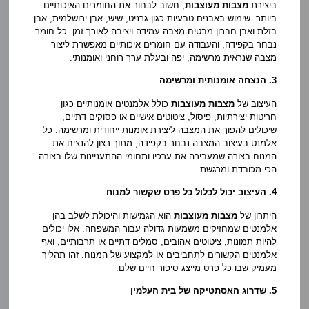
ביצירת
מצבות מעוצבות
, חשוב לבחור את החומרים האיכותיים
ביותר. שימוש באבנים טבעיות כגון גרניט, שיש, אבן ירושלמית, אבן
בזלת ואבן חברון מבטיח מצבה עמידה ויציבה לאורך זמן. כל חומר
נבחר בקפידה, והעבודה עם חומרים איכותיים מאפשרת ליצור
מצבה שנראית מרשימה, יפה ובעלת ערך רוחני ואומנותי.
3. הנצחה אומנותית ומרשימה
העיצוב של
מצבות מעוצבות
כולל אלמנטים אומנותיים כגון
חריטות יצירתיות, פיסול, ציטוטים אישיים או פסוקים דתיים,
שיכולים להפוך את המצבה ליצירת אומנות ייחודית ומרשימה. כל
אלמנט בעיצוב המצבה נבחר בקפידה, מתוך רצון להנציח את
המנוח בצורה שמעבירה את ערכיו ותחומי ההתעניינות שלו בצורה
הכי מכובדת ומרגשת.
4. העיצוב יכול לכלול כל פרט שקשור למנוח
היתרון של
מצבות מעוצבות
הוא הגמישות והיכולת לשלב בהן
אלמנטים שמחזיקים משמעות גדולה עבור המשפחה. אלו יכולים
להיות תמונות, ציטוטים אהובים, סמלים דתיים או תרבותיים, ואף
אלמנטים הקשורים לתחביבים או למקצוע של המנוח. זהו תהליך
מעמיק שבו כל פרט מייצג סיפור חיים שלם.
5. שדרוג האסתטיקה של בית העלמין