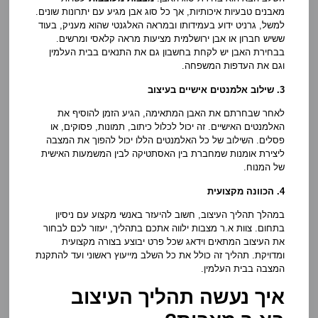
מאבנים טבעיות איכותיות, אך כל סוג אבן מגיע עם יתרונות שונים.
למשל, גרניט ידוע בעמידותו ובמראה האלגנטי שהוא מעניק, בעוד
ששיש חברון או אבן ירושלמית מציעות מראה קלאסי ומרשים.
בבחירת האבן יש לקחת בחשבון גם את התנאים בבית העלמין
וגם את העדפות המשפחה.
3. שילוב אלמנטים אישיים בעיצוב
לאחר שבחרתם את האבן המתאימה, הגיע הזמן להוסיף את
האלמנטים האישיים. זה יכול לכלול כיתוב, תמונות, פסוקים, או
פסלים. השילוב של כל האלמנטים הללו יכול להפוך את המצבה
ליצירת אומנות שמחברת בין האסתטיקה לבין המשמעות האישית
של המנוח.
4. הכוונה מקצועית
במהלך תהליך העיצוב, חשוב להיעזר באנשי מקצוע עם ניסיון
בתחום. צוות א.ר מצבות ילווה אתכם בתהליך, יעזור לכם לבחור
את העיצוב המתאים וידאג שכל פרט יבוצע בצורה מקצועית
ומדויקת. תהליך זה כולל את כל השלב מייעוץ ראשוני ועד להתקנת
המצבה בבית העלמין.
איך נעשה תהליך העיצוב