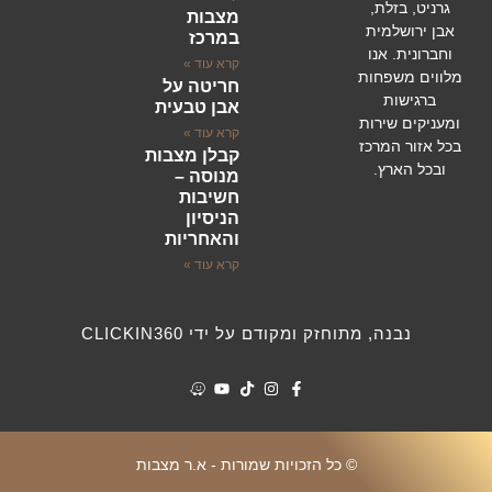
גרניט, בזלת,
מצבות
השירותים שלנו
סוגי מצבות
לוחות הנצחה
אבן ירושלמית
במרכז
וחברונית. אנו
קרא עוד »
מלווים משפחות
חריטה על
ברגישות
אבן טבעית
ומעניקים שירות
קרא עוד »
בכל אזור המרכז
קבלן מצבות
ובכל הארץ.
מנוסה –
חשיבות
הניסיון
והאחריות
קרא עוד »
נבנה, מתוחזק ומקודם על ידי CLICKIN360
© כל הזכויות שמורות - א.ר מצבות