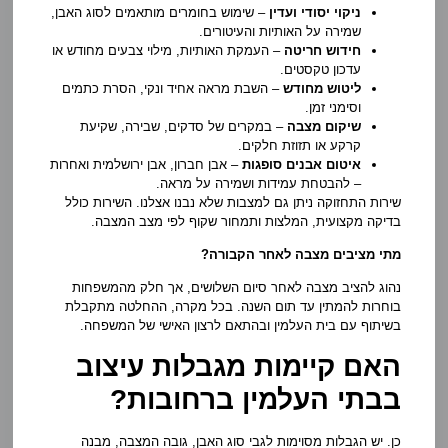
ניקוי יסודי ועדין
– שימוש בחומרים מותאמים לסוג האבן,
שמירה על האותיות והעיטורים.
חידוש חריטה
– העמקת האותיות, מילוי צבעים מחודש או
עדכון טקסטים.
ליטוש מחודש
– השבת מראה אחיד ונקי, הסרת כתמים
וסימני זמן.
שיקום מצבה
– במקרים של סדקים, שבירה, שקיעת
קרקע או תזוזת חלקים.
איטום אבנים סופגות
– אבן חברון, אבן ירושלמית ואחרות
– להבטחת עמידות ושמירה על מראה.
שירות התחזוקה ניתן גם למצבות שלא נבנו אצלנו. השירות כולל
בדיקה מקצועית, המלצות ותמחור שקוף לפי מצב המצבה.
מתי מציבים מצבה לאחר הקבורה?
נהוג להציב מצבה לאחר סיום השלושים, אך חלק מהמשפחות
בוחרות להמתין עד תום השנה. בכל מקרה, ההחלטה מתקבלת
בשיתוף עם בית העלמין ובהתאם לרצון האישי של המשפחה.
האם קיימות מגבלות עיצוב
בבתי העלמין ברחובות?
כן. יש הגבלות מסוימות לגבי סוג האבן, גובה המצבה, מבנה