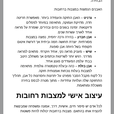
הבחירה.
האבנים הנפוצות במצבות ברחובות:
גרניט
– האבן החזקה והעמידה ביותר. מאפשרת חריטה
חדה, מדויקת ועמוקה, מתאימה במיוחד לפסלים
ודיוקנאות. זמינה בגוונים כהים ובהירים, שומרת על מראה
אחיד לאורך עשרות שנים.
אבן חברון
– בהירה ורכה יחסית, נפוצה במצבות
מסורתיות. יוצרת תחושה חמה וביתית אך דורשת איטום
תקופתי בשל היותה אבן סופגת.
שיש
– מעניק מראה נקי, אחיד ויוקרתי. מתאים למראה
מודרני. רגיש יותר לשריטות וכתמים אך משתלב היטב
בבתי עלמין המעודדים סגנון אחיד.
אבן בזלת
– כהה ובעלת טקסטורה גולמית. מתאימה
למצבות בעלות נוכחות אומנותית חזקה.
כל לקוח מקבל הסבר מפורט על יתרונות וחסרונות כל אבן, תהליך
התחזוקה שלה ועלויות עתידיות – מתוך מטרה לבסס בחירה
מושכלת ומותאמת.
עיצוב אישי למצבות רחובות
לכל אדם יש סיפור חיים, אישיות, דרך, אמונה ומשפחה שמבקשת
להנציח אותו בהתאם. מצבות ברחובות יכולות להיות פשוטות