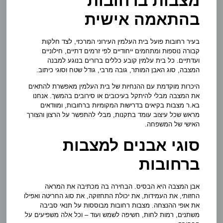
מצבות ברחובות
בהתאמה אישית
בעיר רחובות פועל בית העלמין העירוני המרכזי, לצד חלקות
קבורה נוספות ומתחמים ייחודיים לפי זרמים דתיים, חילוניים
ועדתיים. כל בית עלמין קובע כללים ברורים בנוגע למבנה
המצבה, סוג האבן המותר, גובה מרבי, גודל שטח וסוגי כיתוב.
היכרות מוקדמת עם ההנחיות של בית העלמין מאפשרת להתאים
את המצבה מבלי להיתקל בעיכובים או סירובים בהמשך. אנחנו
בא.ר מצבות בקיאים בדרישות המקומיות ברחובות, ומוודאים
מראש שכל עיצוב עומד בתקנות, מבלי להתפשר על הרצון והצורך
האישי של המשפחה.
סוגי אבנים למצבות
ברחובות
אבן המצבה היא הבסיס. הבחירה בה מכתיבה את המראה
החזותי, את העמידות, את יכולת התחזוקה, את סוג החריטה ואפילו
את אופי ההנצחה. מצבות רחובות מבוססות על תנאי סביבה
משתנים, רמות לחות, חשיפה לשמש ועוד – וכל אלה משפיעים על