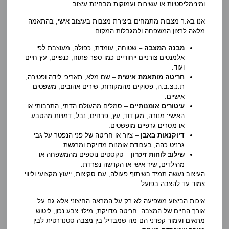
ומינימליסטיות או עשירות ועמוקות מבחינת עיצוב.
אנו בא.ר מצבות מתמחים ביצירת מצבות בעיצוב אישי, בהתאמה
מלאה לרצון המשפחה ולמגבלות המקום:
מבנה המצבה
– שטוחה, עומדת, כפולה, מעוצבת לפי
אלמנטים צורניים ייחודיים כמו ספר פתוח, כנפיים, עץ חיים
ועוד.
חריטה מותאמת אישית
– שם מלא, תאריכי לידה ופטירה,
ת.נ.צ.ב.ה, פסוקים מהמקורות, שירים אהובים, משפטים
אישיים.
עיטורים אומנותיים
– סמלים מהעולם הדתי, התרבותי או
האישי: מנורה, מגן דוד, עץ, פרחים, נבל, דמויות מהטבע
או מסרים גרפיים מופשטים.
דיוקנאות באבן
– ציור או חריטה של פני הנפטר על גבי
גרניט כהה, בעבודת אומנות מדויקת ומרגשת.
שילוב לוחות זיכרון
– טקסטים נוספים מהמשפחה או
מהילדים, שיר אישי או הקדשה נפרדת.
העיצוב נעשה תמיד בשיתוף פעולה, עם סקיצות, ייעוץ מקצועי וליווי
צמוד עד להצבה בפועל.
איכות הביצוע משפיעה לא רק על המראה החיצוני אלא גם על
אורך החיים של המצבה. חריטה מדויקת, מילוי צבע נכון, ליטוש
מתאים וגימור קפדני הם מה שמבדיל בין מצבה סטנדרטית לבין