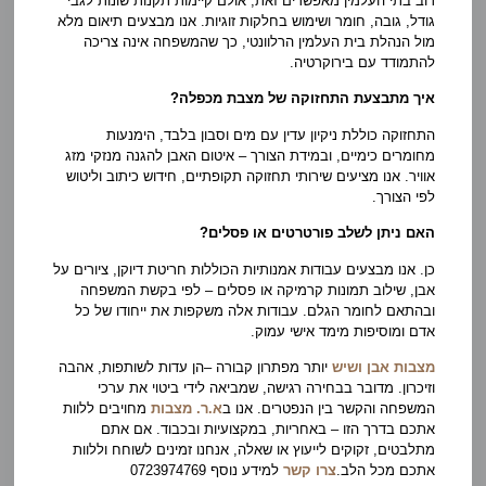
רוב בתי העלמין מאפשרים זאת, אולם קיימות תקנות שונות לגבי
גודל, גובה, חומר ושימוש בחלקות זוגיות. אנו מבצעים תיאום מלא
מול הנהלת בית העלמין הרלוונטי, כך שהמשפחה אינה צריכה
להתמודד עם בירוקרטיה.
איך מתבצעת התחזוקה של מצבת מכפלה?
התחזוקה כוללת ניקיון עדין עם מים וסבון בלבד, הימנעות
מחומרים כימיים, ובמידת הצורך – איטום האבן להגנה מנזקי מזג
אוויר. אנו מציעים שירותי תחזוקה תקופתיים, חידוש כיתוב וליטוש
לפי הצורך.
האם ניתן לשלב פורטרטים או פסלים?
כן. אנו מבצעים עבודות אמנותיות הכוללות חריטת דיוקן, ציורים על
אבן, שילוב תמונות קרמיקה או פסלים – לפי בקשת המשפחה
ובהתאם לחומר הגלם. עבודות אלה משקפות את ייחודו של כל
אדם ומוסיפות מימד אישי עמוק.
מצבות אבן ושיש
יותר מפתרון קבורה –הן עדות לשותפות, אהבה
וזיכרון. מדובר בבחירה רגישה, שמביאה לידי ביטוי את ערכי
המשפחה והקשר בין הנפטרים. אנו ב
א.ר. מצבות
מחויבים ללוות
אתכם בדרך הזו – באחריות, במקצועיות ובכבוד. אם אתם
מתלבטים, זקוקים לייעוץ או שאלה, אנחנו זמינים לשוחח וללוות
אתכם מכל הלב.
צרו קשר
למידע נוסף 0723974769