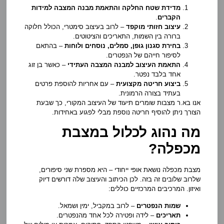
מדידת שטח החלקה והתאמת מבנה המצבה למידות
הקברים
.
עיצוב חזותי מוקפד
– לרוב בעיצוב סימטרי, הכולל חלוקה
ברורה בין השמות, התאריכים והציטוטים.
בחירת סגנון גופן, סמלים, נוסחים ולוחות
– בהתאם
לסיפור חייהם של הנפטרים.
התאמת העיצוב למבנה המצבה העתידי
– כאשר בן זוג
אחד בלבד נפטר.
ביצוע חריטה מקצועית
– עם אחריות להוספת פרטים
בעתיד בצורה הרמונית.
אנו בא.ר מצבות שומרים תיעוד של העיצוב המקורי, כך שבעת
הצורך ניתן להוסיף חריטה נוספת מבלי לפגוע באחידות.
מה נהוג לכלול במצבת
מכפלה?
מצבת מכפלה נושאת אופי ייחודי – היא מספרת שני סיפורים,
שלרוב שלובים זה בזה. לכן הכיתוב והעיצוב שלה דורשים דיוק
ואיזון. המרכיבים המרכזיים כוללים:
שמות הנפטרים
– לרוב במקביל, ימין ושמאל.
תאריכים
– לידה ופטירה לכל אחד מהנפטרים.