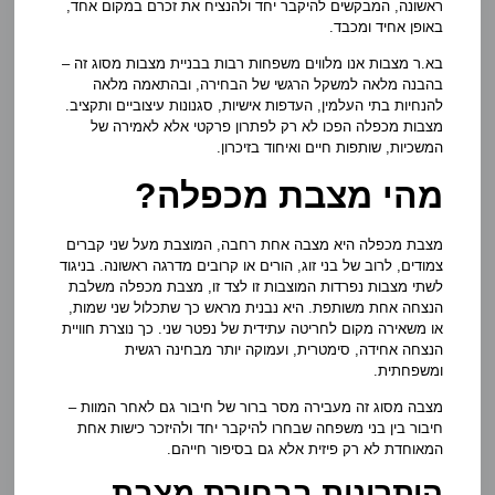
ראשונה, המבקשים להיקבר יחד ולהנציח את זכרם במקום אחד,
באופן אחיד ומכבד.
בא.ר מצבות אנו מלווים משפחות רבות בבניית מצבות מסוג זה –
בהבנה מלאה למשקל הרגשי של הבחירה, ובהתאמה מלאה
להנחיות בתי העלמין, העדפות אישיות, סגנונות עיצוביים ותקציב.
מצבות מכפלה הפכו לא רק לפתרון פרקטי אלא לאמירה של
המשכיות, שותפות חיים ואיחוד בזיכרון.
מהי מצבת מכפלה?
מצבת מכפלה היא מצבה אחת רחבה, המוצבת מעל שני קברים
צמודים, לרוב של בני זוג, הורים או קרובים מדרגה ראשונה. בניגוד
לשתי מצבות נפרדות המוצבות זו לצד זו, מצבת מכפלה משלבת
הנצחה אחת משותפת. היא נבנית מראש כך שתכלול שני שמות,
או משאירה מקום לחריטה עתידית של נפטר שני. כך נוצרת חוויית
הנצחה אחידה, סימטרית, ועמוקה יותר מבחינה רגשית
ומשפחתית.
מצבה מסוג זה מעבירה מסר ברור של חיבור גם לאחר המוות –
חיבור בין בני משפחה שבחרו להיקבר יחד ולהיזכר כישות אחת
המאוחדת לא רק פיזית אלא גם בסיפור חייהם.
היתרונות בבחירת מצבת