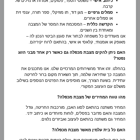
כיתוב אישי
– משפטי הספד, פסוקים, אמרות או מילים של
קרבה.
סמלים גרפיים
– מגן דוד, תו מוזיקלי, ספר תורה, ענפי זית
או סמלים אחרים.
הקדשה כללית
– המסכמת את המסר של המצבה
ומאחדת בין השניים.
אנו מעודדים כל משפחה לבחור את סגנון הביטוי הנכון לה –
מאופק או אומנותי, קלאסי או אישי, בהתאם לרוח יקיריהם.
האם ניתן להקים מצבת מכפלה גם כאשר רק אחד מבני הזוג
נפטר?
בהחלט. זהו אחד מהשירותים המרכזיים שלנו. אנו מתכננים את
המצבה כך שתיראה שלמה, תוך השארת מקום ברור לחריטה
עתידית. בשעת הצורך, אנו מוסיפים את הפרטים הנוספים בשילוב
מושלם עם העיצוב המקורי.
מהו טווח המחירים של מצבת מכפלה?
המחיר משתנה בהתאם לסוג האבן, מורכבות החריטה, גודל
המצבה והאם מדובר בפסלים, לוחות מיוחדים או כיתוב ידני.
המחיר גם משתנה בהתאם לעיצוב ואביזרים נלווים.
האם כל בית עלמין מאשר מצבת מכפלה?