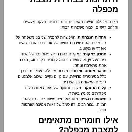
מכפלה
מצבת מכפלה מציעה מספר יתרונות ברורים, חלקם מעשיים
וחלקם רגשיים, עבור משפחות רבות:
אחדות הנצחתית
: האפשרות להנציח שני בני משפחה על
גבי מצבה אחת יוצרת תחושת שלמות וזיכרון אחיד שאינו
מופרד או מקוטע.
חסכון במקום
: במקרים בהם נדרש ניהול נכון של שטח
בית העלמין, או כאשר בני הזוג קבורים בקבר זוגי, מצבה
אחת מתאימה ונוחה.
מראה אסתטי ומכובד
: מצבות מכפלה מעוצבות בדרך
כלל בסימטריה מדויקת, עם קווים נקיים ושילוב אלמנטים
גרפיים המאזנים בין הצדדים.
קלות תחזוקה
: ניקיון ותחזוקה של מצבה אחת בלבד
מפחיתים מאמץ בעתיד.
משמעות רגשית
: מסר של חיים משותפים – גם לאחר
המוות. עבור רבים, זהו סמל של זוגיות אמיצה ושותפות
גורל.
אילו חומרים מתאימים
למצבת מכפלה?