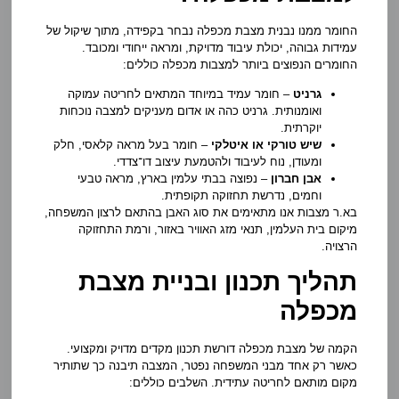
החומר ממנו נבנית מצבת מכפלה נבחר בקפידה, מתוך שיקול של
עמידות גבוהה, יכולת עיבוד מדויקת, ומראה ייחודי ומכובד.
החומרים הנפוצים ביותר למצבות מכפלה כוללים:
גרניט
– חומר עמיד במיוחד המתאים לחריטה עמוקה
ואומנותית. גרניט כהה או אדום מעניקים למצבה נוכחות
יוקרתית.
שיש טורקי או איטלקי
– חומר בעל מראה קלאסי, חלק
ומעודן, נוח לעיבוד ולהטמעת עיצוב דו־צדדי.
אבן חברון
– נפוצה בבתי עלמין בארץ, מראה טבעי
וחמים, נדרשת תחזוקה תקופתית.
בא.ר מצבות אנו מתאימים את סוג האבן בהתאם לרצון המשפחה,
מיקום בית העלמין, תנאי מזג האוויר באזור, ורמת התחזוקה
הרצויה.
תהליך תכנון ובניית מצבת
מכפלה
הקמה של מצבת מכפלה דורשת תכנון מקדים מדויק ומקצועי.
כאשר רק אחד מבני המשפחה נפטר, המצבה תיבנה כך שתותיר
מקום מותאם לחריטה עתידית. השלבים כוללים: