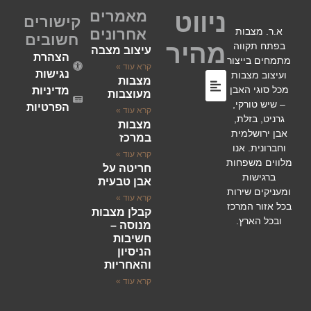
מאמרים
ניווט
קישורים
א.ר. מצבות
אחרונים
חשובים
מהיר
בפתח תקווה
עיצוב מצבה
הצהרת
מתמחים בייצור
קרא עוד »
נגישות
ועיצוב מצבות
מצבות
מכל סוגי האבן
מדיניות
מעוצבות
– שיש טורקי,
הפרטיות
קרא עוד »
גרניט, בזלת,
מצבות
השירותים שלנו
סוגי מצבות
לוחות הנצחה
אבן ירושלמית
במרכז
וחברונית. אנו
קרא עוד »
מלווים משפחות
חריטה על
ברגישות
אבן טבעית
ומעניקים שירות
קרא עוד »
בכל אזור המרכז
קבלן מצבות
ובכל הארץ.
מנוסה –
חשיבות
הניסיון
והאחריות
קרא עוד »